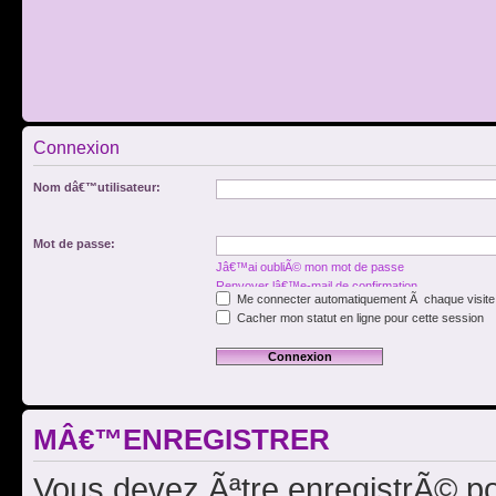
Connexion
Nom dâ€™utilisateur:
Mot de passe:
Jâ€™ai oubliÃ© mon mot de passe
Renvoyer lâ€™e-mail de confirmation
Me connecter automatiquement Ã chaque visite
Cacher mon statut en ligne pour cette session
MÂ€™ENREGISTRER
Vous devez Ãªtre enregistrÃ© p