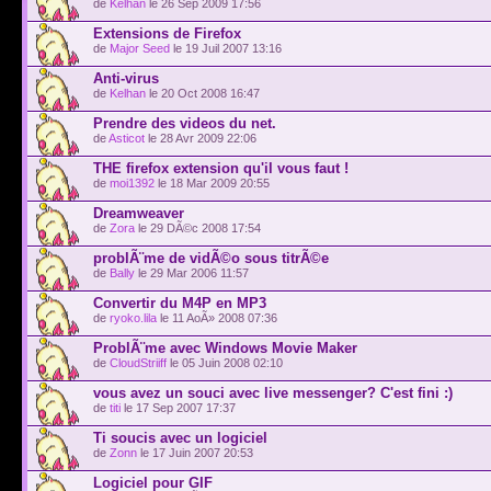
de
Kelhan
le 26 Sep 2009 17:56
Extensions de Firefox
de
Major Seed
le 19 Juil 2007 13:16
Anti-virus
de
Kelhan
le 20 Oct 2008 16:47
Prendre des videos du net.
de
Asticot
le 28 Avr 2009 22:06
THE firefox extension qu'il vous faut !
de
moi1392
le 18 Mar 2009 20:55
Dreamweaver
de
Zora
le 29 DÃ©c 2008 17:54
problÃ¨me de vidÃ©o sous titrÃ©e
de
Bally
le 29 Mar 2006 11:57
Convertir du M4P en MP3
de
ryoko.lila
le 11 AoÃ» 2008 07:36
ProblÃ¨me avec Windows Movie Maker
de
CloudStriiff
le 05 Juin 2008 02:10
vous avez un souci avec live messenger? C'est fini :)
de
titi
le 17 Sep 2007 17:37
Ti soucis avec un logiciel
de
Zonn
le 17 Juin 2007 20:53
Logiciel pour GIF