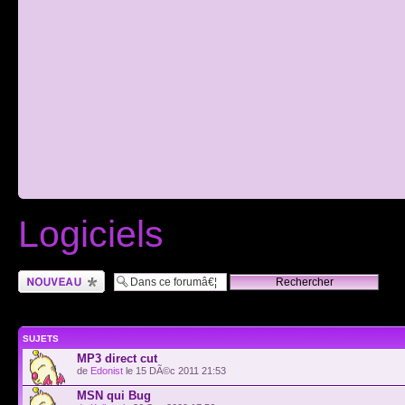
Logiciels
Ecrire un nouveau
sujet
SUJETS
MP3 direct cut
de
Edonist
le 15 DÃ©c 2011 21:53
MSN qui Bug