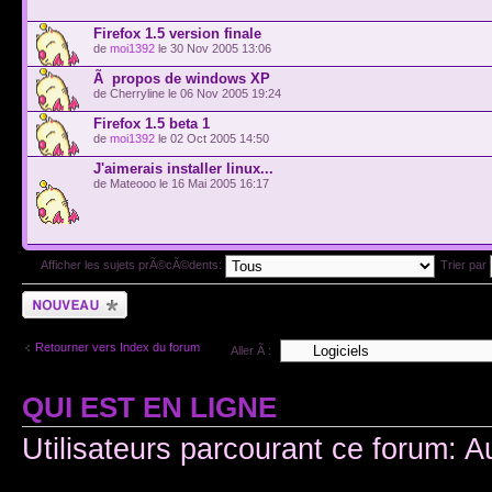
Firefox 1.5 version finale
de
moi1392
le 30 Nov 2005 13:06
Ã propos de windows XP
de Cherryline le 06 Nov 2005 19:24
Firefox 1.5 beta 1
de
moi1392
le 02 Oct 2005 14:50
J'aimerais installer linux...
de Mateooo le 16 Mai 2005 16:17
Afficher les sujets prÃ©cÃ©dents:
Trier par
Ecrire un nouveau
sujet
Retourner vers Index du forum
Aller Ã :
QUI EST EN LIGNE
Utilisateurs parcourant ce forum: A