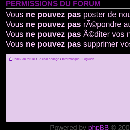
PERMISSIONS DU FORUM
Vous
ne pouvez pas
poster de no
Vous
ne pouvez pas
rÃ©pondre au
Vous
ne pouvez pas
Ã©diter vos
Vous
ne pouvez pas
supprimer v
Index du forum
‹
Le coin codage
‹
Informatique
‹
Logiciels
Powered by
phpBB
© 2000