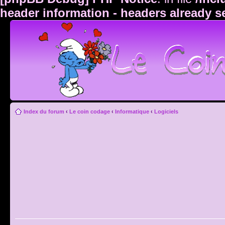
header information - headers already s
Index du forum
‹
Le coin codage
‹
Informatique
‹
Logiciels