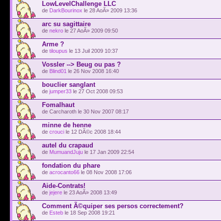
LowLevelChallenge LLC
de
DarkBourinox
le 28 AoÃ» 2009 13:36
arc su sagittaire
de
nekro
le 27 AoÃ» 2009 09:50
Arme ?
de
tiloupus
le 13 Juil 2009 10:37
Vossler --> Beug ou pas ?
de
Blind01
le 26 Nov 2008 16:40
bouclier sanglant
de
jumper33
le 27 Oct 2008 09:53
Fomalhaut
de Carcharoth le 30 Nov 2007 08:17
minne de henne
de
crouci
le 12 DÃ©c 2008 18:44
autel du crapaud
de
MumuandJuju
le 17 Jan 2009 22:54
fondation du phare
de
acrocanto66
le 08 Nov 2008 17:06
Aide-Contrats!
de
jejere
le 23 AoÃ» 2008 13:49
Comment Ã©quiper ses persos correctement?
de
Esteb
le 18 Sep 2008 19:21