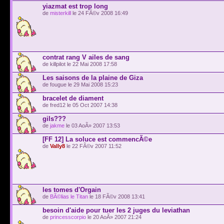
yiazmat est trop long
de
misterkill
le 24 FÃ©v 2008 16:49
contrat rang V ailes de sang
de killpilot le 22 Mai 2008 17:58
Les saisons de la plaine de Giza
de fougue le 29 Mai 2008 15:23
bracelet de diament
de fred12 le 05 Oct 2007 14:38
gils???
de
jakme
le 03 AoÃ» 2007 13:53
[FF 12] La soluce est commencÃ©e
de
Vally8
le 22 FÃ©v 2007 11:52
les tomes d'Orgain
de
BÃ©lias le Titan
le 18 FÃ©v 2008 13:41
besoin d'aide pour tuer les 2 juges du leviathan
de
princesscorpio
le 20 AoÃ» 2007 21:24