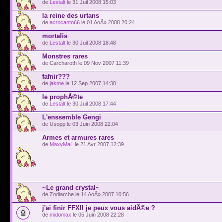
de
Lestalt
le 31 Juil 2008 15:03
la reine des urtans
de
acrocanto66
le 01 AoÃ» 2008 20:24
mortalis
de
Lestalt
le 30 Juil 2008 18:48
Monstres rares
de Carcharoth le 09 Nov 2007 11:39
fafnir???
de
jakme
le 12 Sep 2007 14:30
le prophÃ©te
de
Lestalt
le 30 Juil 2008 17:44
L'enssemble Gengi
de Usopp le 03 Juin 2008 22:04
Armes et armures rares
de
MaxyMaL
le 21 Avr 2007 12:39
~Le grand crystal~
de Zodiarche le 14 AoÃ» 2007 10:56
j'ai finir FFXII je peux vous aidÃ©e ?
de
midomax
le 05 Juin 2008 22:28