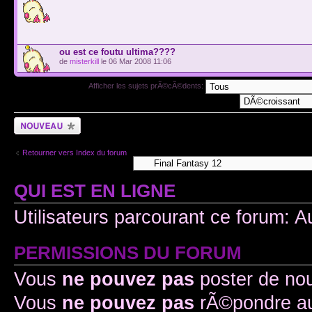
ou est ce foutu ultima????
de
misterkill
le 06 Mar 2008 11:06
Afficher les sujets prÃ©cÃ©dents:
Ecrire un nouveau
sujet
Retourner vers Index du forum
QUI EST EN LIGNE
Utilisateurs parcourant ce forum: A
PERMISSIONS DU FORUM
Vous
ne pouvez pas
poster de no
Vous
ne pouvez pas
rÃ©pondre au