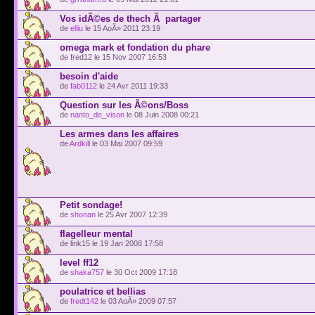
Vos idÃ©es de thech Ã partager
de
elliu
le 15 AoÃ» 2011 23:19
omega mark et fondation du phare
de fred12 le 15 Nov 2007 16:53
besoin d'aide
de
fab0112
le 24 Avr 2011 19:33
Question sur les Ã©ons/Boss
de
nanto_de_vison
le 08 Juin 2008 00:21
Les armes dans les affaires
de
Ardkill
le 03 Mai 2007 09:59
Petit sondage!
de
shonan
le 25 Avr 2007 12:39
flagelleur mental
de link15 le 19 Jan 2008 17:58
level ff12
de
shaka757
le 30 Oct 2009 17:18
poulatrice et bellias
de
fredt142
le 03 AoÃ» 2009 07:57