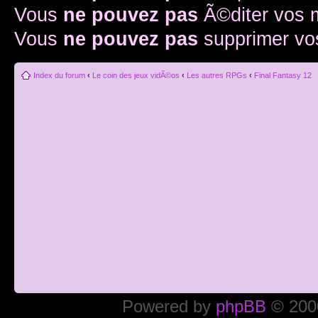
Vous
ne pouvez pas
Ã©diter vos
Vous
ne pouvez pas
supprimer v
Index du forum
‹
Le coin des jeux vidÃ©os
‹
Les autres RPGs
‹
Final Fantasy 12
Powered by
phpBB
© 2000