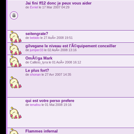
Jai fini ff12 donc je peux vous aider
de
Evriel
le 17 Mar 2007 04:29
seitengrate?
de
bebido
le 27 AoÃ» 2008 19:51
gilvegane le niveau est l'Ã©quipement conceiller
de
jumper33
le 02 AoÃ» 2008 13:16
OmÃ©ga Mark
de Callisto_tyra le 01 AoÃ» 2008 16:12
Le plus fort?
de
shonan
le 27 Avr 2007 14:35
qui est votre perso prefere
de
tenafou
le 01 Mai 2008 19:16
Flammes infernal