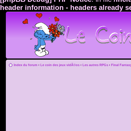
header information - headers already s
Index du forum
‹
Le coin des jeux vidÃ©os
‹
Les autres RPGs
‹
Final Fantas