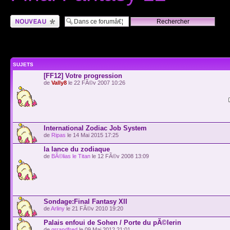
Ecrire un nouveau
sujet
SUJETS
[FF12] Votre progression
de
Vally8
le 22 FÃ©v 2007 10:26
International Zodiac Job System
de
Ripas
le 14 Mai 2015 17:25
la lance du zodiaque
de
BÃ©lias le Titan
le 12 FÃ©v 2008 13:09
Sondage:Final Fantasy XII
de
Arliny
le 21 FÃ©v 2010 19:20
Palais enfoui de Sohen / Porte du pÃ©lerin
de
grrandfred
le 09 Mai 2012 21:01