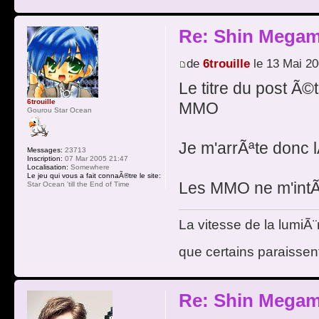
Re: Shin Megam
de
6trouille
le 13 Mai 20
Le titre du post Ã©
6trouille
MMO
Gourou Star Ocean
Je m'arrÃªte donc lÃ
Messages:
23713
Inscription:
07 Mar 2005 21:47
Localisation:
Somewhere
Le jeu qui vous a fait connaÃ®tre le site:
Les MMO ne m'intÃ©
Star Ocean 'till the End of Time
La vitesse de la lumiÃ¨
que certains paraissent
Re: Shin Megam