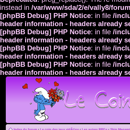
instead in
/var/www/sda/2/e/vally8/foru
[phpBB Debug] PHP Notice
: in file
/inc
header information - headers already s
[phpBB Debug] PHP Notice
: in file
/inc
header information - headers already s
[phpBB Debug] PHP Notice
: in file
/inc
header information - headers already s
[phpBB Debug] PHP Notice
: in file
/inc
header information - headers already s
Index du forum
‹
Le coin des jeux vidÃ©os
‹
Les autres RPGs
‹
Shin Megami