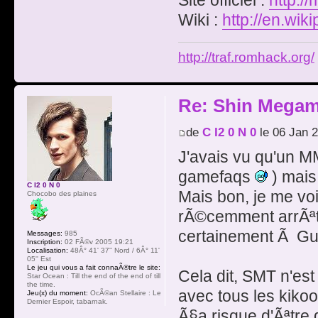
Site officiel :
http:/
Wiki :
http://en.wi
http://traf.romhack.org/
Re: Shin Megam
de
C I2 0 N 0
le 06 Jan 
J'avais vu qu'un M
gamefaqs
) mais 
C I2 0 N 0
Mais bon, je me vo
Chocobo des plaines
rÃ©cemment arrÃªtÃ
certainement Ã Gui
Messages:
985
Inscription:
02 FÃ©v 2005 19:21
Localisation:
48Â° 41' 37'' Nord / 6Â° 11'
05'' Est
Le jeu qui vous a fait connaÃ®tre le site:
Cela dit, SMT n'est
Star Ocean : Till the end of the end of till
the time.
avec tous les kikoo
Jeu(x) du moment:
OcÃ©an Stellaire : Le
Dernier Espoir, tabarnak.
Ã§a risque d'Ãªtre