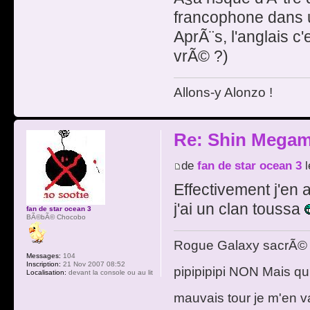
francophone dans u
AprÃ¨s, l'anglais c'
vrÃ© ?)
Allons-y Alonzo !
Re: Shin Megam
de
fan de star ocean 3
l
Effectivement j'en 
j'ai un clan toussa
fan de star ocean 3
BÃ©bÃ© Chocobo
Rogue Galaxy sacrÃ© j
Messages:
104
Inscription:
21 Nov 2007 08:52
pipipipipi NON Mais qu
Localisation:
devant la console ou au lit
mauvais tour je m'en va