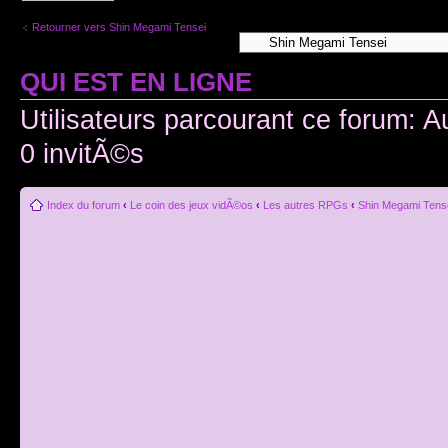
Retourner vers Shin Megami Tensei
QUI EST EN LIGNE
Utilisateurs parcourant ce forum: A
0 invitÃ©s
Index du forum
‹
Le coin des jeux vidÃ©os
‹
Les autres RPGs
‹
Shin Megami Tens