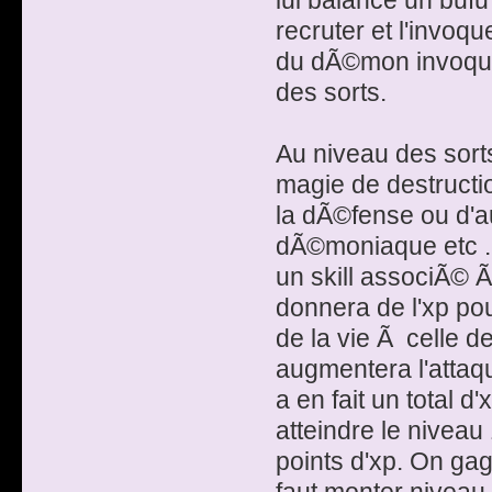
lui balance un buf
recruter et l'invoq
du dÃ©mon invoquÃ©
des sorts.
Au niveau des sort
magie de destructio
la dÃ©fense ou d'au
dÃ©moniaque etc ...
un skill associÃ© Ã
donnera de l'xp pou
de la vie Ã celle 
augmentera l'attaqu
a en fait un total 
atteindre le niveau
points d'xp. On gag