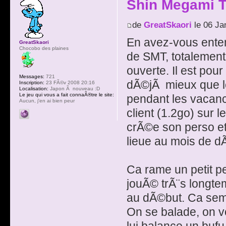
Shin Megami T
de
GreatSkaori
le 06 Ja
En avez-vous enten
GreatSkaori
Chocobo des plaines
de SMT, totalement 
ouverte. Il est pou
Messages:
721
dÃ©jÃ mieux que le 
Inscription:
23 FÃ©v 2008 20:16
Localisation:
Japon Ã nouveau :D
Le jeu qui vous a fait connaÃ®tre le site:
pendant les vacance
Aucun, j'en ai bien peur
client (1.2go) sur l
crÃ©e son perso et
lieue au mois de d
Ca rame un petit pe
jouÃ© trÃ¨s longtem
au dÃ©but. Ca semb
On se balade, on v