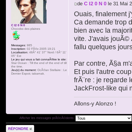
de
C I2 0 N 0
le 31 Mai 
Ouais, finalement j
Ca demande trop de 
C I2 0 N 0
bien avec la major
Chocobo des plaines
vite. J'avais jouÃ©
fallu quelques jour
Messages:
985
Inscription:
02 FÃ©v 2005 19:21
Localisation:
48Â° 41' 37'' Nord / 6Â° 11'
05'' Est
Le jeu qui vous a fait connaÃ®tre le site:
Par contre, Ã§a m'a
Star Ocean : Till the end of the end of till
the time.
Et puis l'autre cou
Jeu(x) du moment:
OcÃ©an Stellaire : Le
Dernier Espoir, tabarnak.
frÃ¨re : je regarde 
JackFrost-like qui m
Allons-y Alonzo !
Afficher les messages prÃ©cÃ©dents:
RÃ©pondre