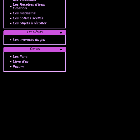
Les Recettes d'Item
Creation
Les magasins
Les coffres scellés
Les objets à récolter
Les médias
Les artworks du jeu
Divers
Les liens
Livre d'or
Forum