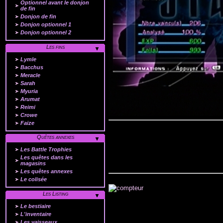
Optionnel avant le donjon
de fin
Donjon de fin
Donjon optionnel 1
Donjon optionnel 2
Les fins
Lymle
Bacchus
Meracle
Sarah
Myuria
Arumat
Reimi
Crowe
Faize
Quêtes annexes
Les Battle Trophies
Les quêtes dans les
magasins
Les quêtes annexes
Le colisée
Les Listing
Le bestiaire
L'inventaire
Les vaisseaux