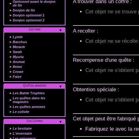
A trouver dans un coffre :
Optionnel avant le donjon
de fin
Donjon de fin
Cet objet ne se trouve 
Donjon optionnel 1
Donjon optionnel 2
Les fins
A recolter :
Lymle
Cet objet ne se récolte
Bacchus
Meracle
Sarah
Myuria
Recompense d'une quête :
Arumat
Reimi
Cet objet ne s'obtient p
Crowe
Faize
Quêtes annexes
Obtention spéciale :
Les Battle Trophies
Les quêtes dans les
Cet objet ne s'obtient 
magasins
Les quêtes annexes
Le colisée
Cet objet peut être fabriqué p
Les Listing
Fabriquez le avec la r
Le bestiaire
L'inventaire
Les vaisseaux