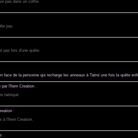
uve pas dans un coffre.
lte pas.
nt pas lors d'une quête.
n face de la personne qui recharge les anneaux à Tatroi une fois la quête en
 par l'Item Creation :
re fabriqué.
reation :
s à l'Item Creation.
e :