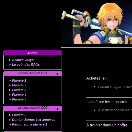
Accueil
Accueil Vally8
Le coin des RPGs
Le cheminement CD1
Achetez le :
Planète 1
Planète 2
Aucun magasin ne v
Planète 3
Planète 4
Planète 5
Laissé par les monstres :
Le cheminement CD2
Aucun monstre ne d
Planète 5
Donjon Bonus 1 et annexes
Retour sur la planète 1
A trouver dans un coffre :