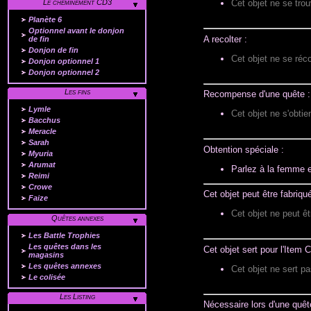
Le cheminement CD3
Cet objet ne se tro
Planète 6
Optionnel avant le donjon
A recolter :
de fin
Donjon de fin
Cet objet ne se réco
Donjon optionnel 1
Donjon optionnel 2
Les fins
Recompense d'une quête :
Lymle
Cet objet ne s'obtie
Bacchus
Meracle
Sarah
Obtention spéciale :
Myuria
Arumat
Parlez à la femme e
Reimi
Crowe
Cet objet peut être fabriqué
Faize
Cet objet ne peut êt
Quêtes annexes
Les Battle Trophies
Les quêtes dans les
Cet objet sert pour l'Item C
magasins
Les quêtes annexes
Cet objet ne sert pa
Le colisée
Les Listing
Nécessaire lors d'une quêt