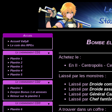
Accueil
Bombe él
Accueil Vally8
Le coin des RPGs
Le cheminement CD1
Achetez le :
Planète 1
Planète 2
En II - Centropolis - 
Planète 3
Planète 4
Planète 5
Laissé par les monstres :
Le cheminement CD2
Laissé par
Droide co
Planète 5
Laissé par
Droide ass
Donjon Bonus 1 et annexes
Laissé par
Général Ca
Retour sur la planète 1
Laissé par
Chef fantô
Le cheminement CD3
A trouver dans un coffre :
Planète 6