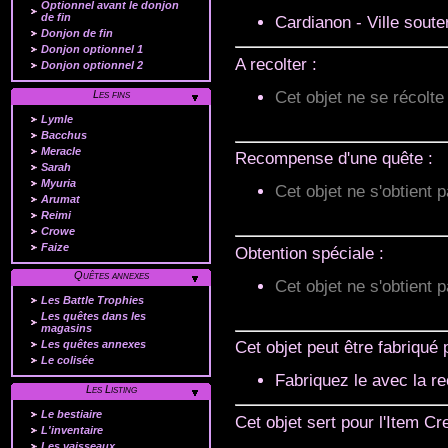
Optionnel avant le donjon
de fin
Cardianon - Ville souter
Donjon de fin
Donjon optionnel 1
A recolter :
Donjon optionnel 2
Les fins
Cet objet ne se récolte
Lymle
Bacchus
Meracle
Recompense d'une quête :
Sarah
Myuria
Cet objet ne s'obtient p
Arumat
Reimi
Crowe
Faize
Obtention spéciale :
Quêtes annexes
Cet objet ne s'obtient 
Les Battle Trophies
Les quêtes dans les
magasins
Les quêtes annexes
Cet objet peut être fabriqué p
Le colisée
Fabriquez le avec la r
Les Listing
Le bestiaire
Cet objet sert pour l'Item Cre
L'inventaire
Les vaisseaux