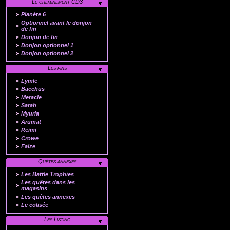
Le cheminement CD3
Planète 6
Optionnel avant le donjon
de fin
Donjon de fin
Donjon optionnel 1
Donjon optionnel 2
Les fins
Lymle
Bacchus
Meracle
Sarah
Myuria
Arumat
Reimi
Crowe
Faize
Quêtes annexes
Les Battle Trophies
Les quêtes dans les
magasins
Les quêtes annexes
Le colisée
Les Listing