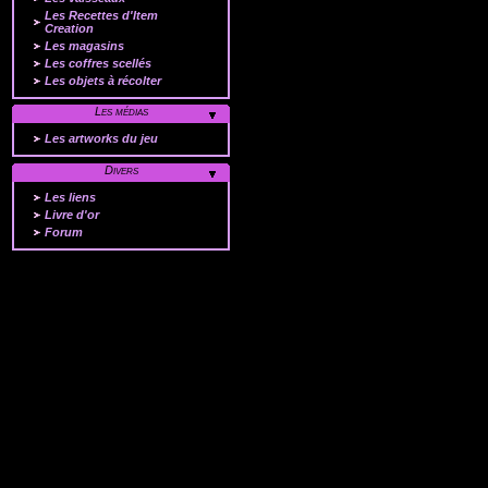
Les Recettes d'Item
Creation
Les magasins
Les coffres scellés
Les objets à récolter
Les médias
Les artworks du jeu
Divers
Les liens
Livre d'or
Forum