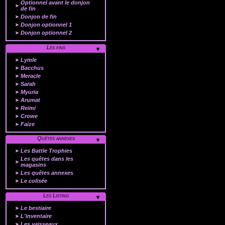
Optionnel avant le donjon
de fin
Donjon de fin
Donjon optionnel 1
Donjon optionnel 2
Les fins
Lymle
Bacchus
Meracle
Sarah
Myuria
Arumat
Reimi
Crowe
Faize
Quêtes annexes
Les Battle Trophies
Les quêtes dans les
magasins
Les quêtes annexes
Le colisée
Les Listing
Le bestiaire
L'inventaire
Les vaisseaux