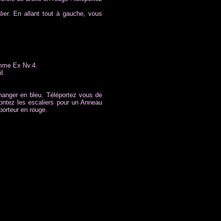
ier. En allant tout à gauche, vous
emme Ex Nv.4.
l.
hanger en bleu. Téléportez vous de
montez les escaliers pour un Anneau
porteur en rouge.