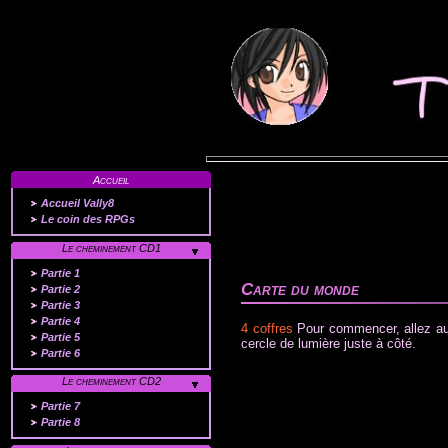
Accueil
Accueil Vally8
Le coin des RPGs
Le cheminement CD1
Partie 1
Carte du monde
Partie 2
Partie 3
Partie 4
4 coffres
Pour commencer, allez au n
Partie 5
cercle de lumière juste à côté.
Partie 6
Le cheminement CD2
Partie 7
Partie 8