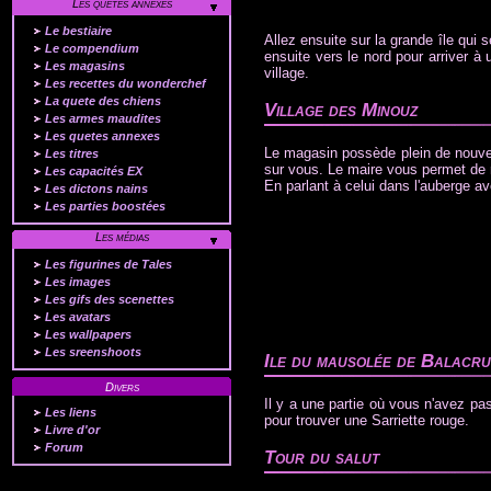
Les quetes annexes
Le bestiaire
Allez ensuite sur la grande île qui s
Le compendium
ensuite vers le nord pour arriver à 
Les magasins
village.
Les recettes du wonderchef
La quete des chiens
Village des Minouz
Les armes maudites
Les quetes annexes
Le magasin possède plein de nouvel
Les titres
sur vous. Le maire vous permet de r
Les capacités EX
En parlant à celui dans l'auberge a
Les dictons nains
Les parties boostées
Les médias
Les figurines de Tales
Les images
Les gifs des scenettes
Les avatars
Les wallpapers
Les sreenshoots
Ile du mausolée de Balacru
Divers
Il y a une partie où vous n'avez pa
Les liens
pour trouver une Sarriette rouge.
Livre d'or
Forum
Tour du salut