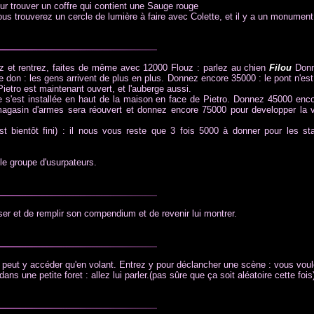
pour trouver un coffre qui contient une Sauge rouge
ous trouverez un cercle de lumière à faire avec Colette, et il y a un monument
ez et rentrez, faites de même avec 12000 Flouz : parlez au chien
Filou
Donn
 don : les gens arrivent de plus en plus. Donnez encore 35000 : le pont n'est 
etro est maintenant ouvert, et l'auberge aussi.
s'est installée en haut de la maison en face de Pietro. Donnez 45000 enco
agasin d'armes sera réouvert et donnez encore 75000 pour developper la 
t bientôt fini) : il nous vous reste que 3 fois 5000 à donner pour les s
 le groupe d'usurpateurs.
er et de remplir son compendium et de revenir lui montrer.
e peut y accéder qu'en volant. Entrez y pour déclancher une scène : vous vou
s une petite foret : allez lui parler.(pas sûre que ça soit aléatoire cette fois