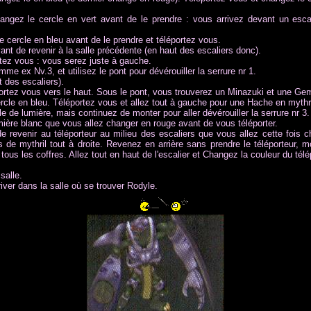
angez le cercle en vert avant de le prendre : vous arrivez devant un escal
e cercle en bleu avant de le prendre et téléportez vous.
t de revenir à la salle précédente (en haut des escaliers donc).
rtez vous : vous serez juste à gauche.
e ex Nv.3, et utilisez le pont pour dévérouiller la serrure nr 1.
 des escaliers).
portez vous vers le haut. Sous le pont, vous trouverez un Minazuki et une G
rcle en bleu. Téléportez vous et allez tout à gauche pour une Hache en mythri
e de lumière, mais continuez de monter pour aller dévérouiller la serrure nr 3.
ière blanc que vous allez changer en rouge avant de vous téléporter.
revenir au téléporteur au milieu des escaliers que vous allez cette fois c
 de mythril tout à droite. Revenez en arrière sans prendre le téléporteur, 
ous les coffres. Allez tout en haut de l'escalier et Changez la couleur du télé
salle.
iver dans la salle où se trouver Rodyle.