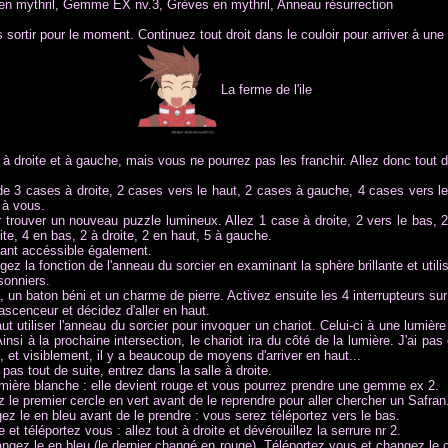
 mythril, Gemme EX nv.3, Grèves en mythril, Anneau résurrection
 sortir pour le moment. Continuez tout droit dans le couloir pour arriver à une
La ferme de l'ile
 droite et à gauche, mais vous ne pourrez pas les franchir. Allez donc tout dr
z de 3 cases à droite, 2 cases vers le haut, 2 cases à gauche, 4 cases vers le
r à vous.
rouver un nouveau puzzle lumineux. Allez 1 case à droite, 2 vers le bas, 2 à
ite, 4 en bas, 2 à droite, 2 en haut, 5 à gauche.
nant accéssible également.
gez la fonction de l'anneau du sorcier en examinant la sphère brillante et utili
sonniers.
a, un baton béni et un charme de pierre. Activez ensuite les 4 interrupteurs su
ascenceur et décidez d'aller en haut.
faut utiliser l'anneau du sorcier pour invoquer un chariot. Celui-ci à une lumiè
 Ainsi à la prochaine intersection, le chariot ira du côté de la lumière. J'ai p
s, et visiblement, il y a beaucoup de moyens d'arriver en haut...
pas tout de suite, entrez dans la salle à droite.
 lumière blanche : elle devient rouge et vous pourrez prendre une gemme ex 2.
 le premier cercle en vert avant de le reprendre pour aller chercher un Safran
z le en bleu avant de le prendre : vous serez téléportez vers le bas.
et téléportez vous : allez tout à droite et dévérouillez la serrure nr 2.
gez le en bleu (le dernier changé en rouge). Téléportez vous et changez le ce