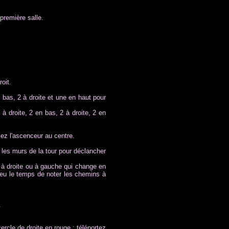
 première salle.
oit.
 bas, 2 à droite et une en haut pour
 droite, 2 en bas, 2 à droite, 2 en
sez l'ascenceur au centre.
r les murs de la tour pour déclancher
re à droite ou à gauche qui change en
as eu le temps de noter les chemins à
.
rcle de droite en rouge : téléportez