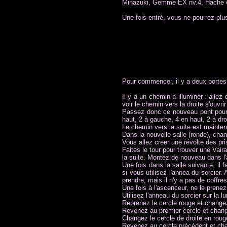
Minazuki, Gemme EX nv.4, Hache en
Une fois entré, vous ne pourrez plus
Pour commencer, il y a deux portes à
Il y a un chemin à illuminer : alle
voir le chemin vers la droite s'ouvri
Passez donc ce nouveau pont pour t
haut, 2 à gauche, 4 en haut, 2 à dro
Le chemin vers la suite est mainte
Dans la nouvelle salle (ronde), chan
Vous allez creer une révolte des pri
Faites le tour pour trouver une Vair
la suite. Montez de nouveau dans l'
Une fois dans la salle suivante, il 
si vous utilisez l'annea du sorcier.
prendre, mais il n'y a pas de coffre
Une fois à l'ascenceur, ne le prenez 
Utilisez l'anneau du sorcier sur la
Reprenez le cercle rouge et changez
Revenez au premier cercle et change
Changez le cercle de droite en rouge 
Revenez au cercle précédent et chan